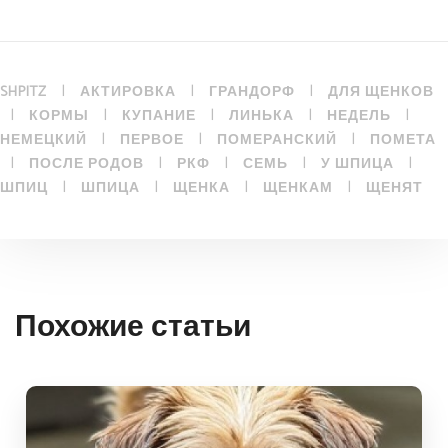
|
|
|
SHPITZ
АКТИРОВКА
ГРАНДОРФ
ДЛЯ ЩЕНКОВ
|
|
|
|
|
КОРМЫ
КУПАНИЕ
ЛИНЬКА
НЕДЕЛЬ
|
|
|
НЕМЕЦКИЙ
ПЕРВОЕ
ПОМЕРАНСКИЙ
ПОМЕТА
|
|
|
|
|
ПОСЛЕ РОДОВ
РКФ
СЕМЬ
У ШПИЦА
|
|
|
|
ШПИЦ
ШПИЦА
ЩЕНКА
ЩЕНКАМ
ЩЕНЯТ
Похожие статьи