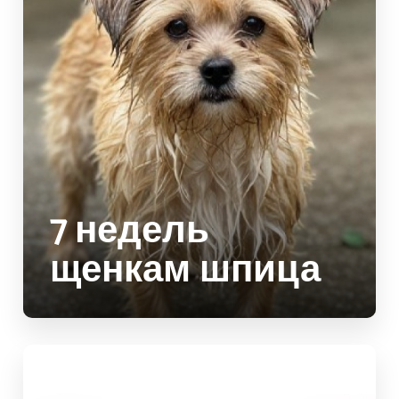
7 недель
щенкам шпица