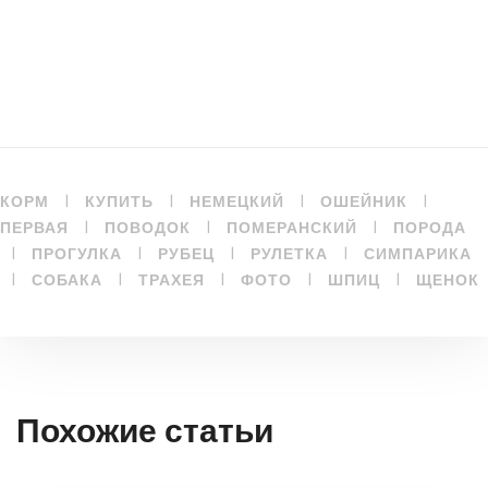
|
|
|
|
КОРМ
КУПИТЬ
НЕМЕЦКИЙ
ОШЕЙНИК
|
|
|
ПЕРВАЯ
ПОВОДОК
ПОМЕРАНСКИЙ
ПОРОДА
|
|
|
|
ПРОГУЛКА
РУБЕЦ
РУЛЕТКА
СИМПАРИКА
|
|
|
|
|
СОБАКА
ТРАХЕЯ
ФОТО
ШПИЦ
ЩЕНОК
Похожие статьи