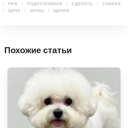
|
|
|
|
РКФ
РОДОСЛОВНАЯ
СДЕЛАТЬ
СОБАКА
|
|
|
ЦЕНА
ШПИЦ
ЩЕНОК
Похожие статьи