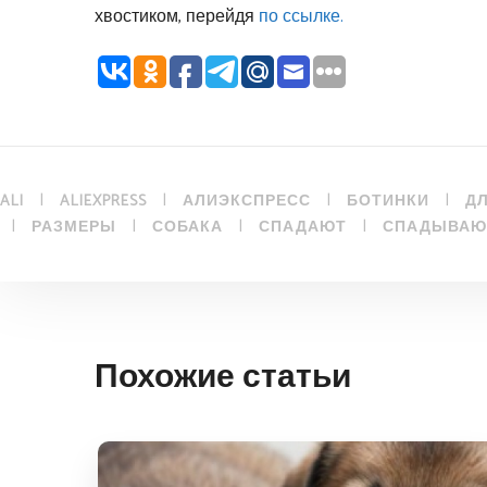
хвостиком, перейдя
по ссылке.
|
|
|
|
ALI
ALIEXPRESS
АЛИЭКСПРЕСС
БОТИНКИ
Д
|
|
|
|
РАЗМЕРЫ
СОБАКА
СПАДАЮТ
СПАДЫВАЮ
Похожие статьи