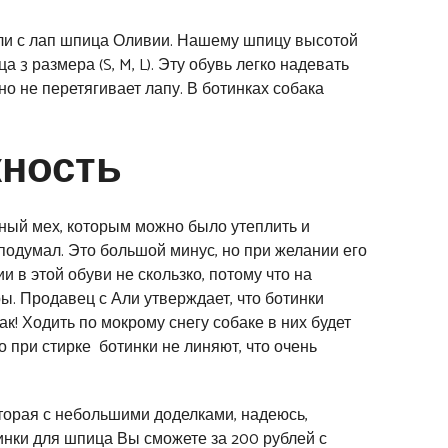
тели с лап шпица Оливии. Нашему шпицу высотой
а 3 размера (S, M, L). Эту обувь легко надевать
 но не перетягивает лапу. В ботинках собака
жность
ный мех, которым можно было утеплить и
 подумал. Это большой минус, но при желании его
 в этой обуви не скользко, потому что на
ы. Продавец с Али утверждает, что ботинки
к! Ходить по мокрому снегу собаке в них будет
 при стирке ботинки не линяют, что очень
оторая с небольшими доделками, надеюсь,
инки для шпица Вы сможете за 200 рублей с